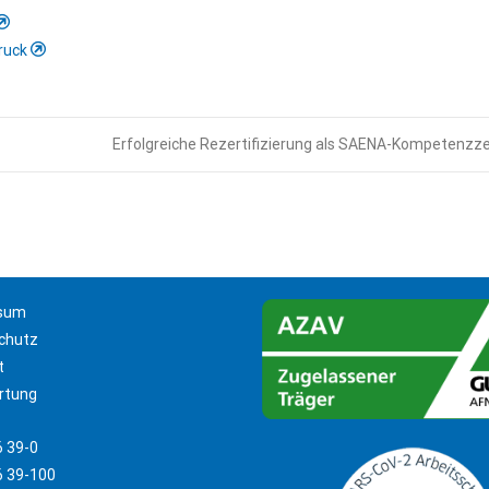
Druck
Erfolgreiche Rezertifizierung als SAENA-Kompetenz
sum
chutz
t
rtung
 39-0
 39-100