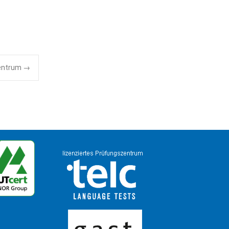
zentrum
→