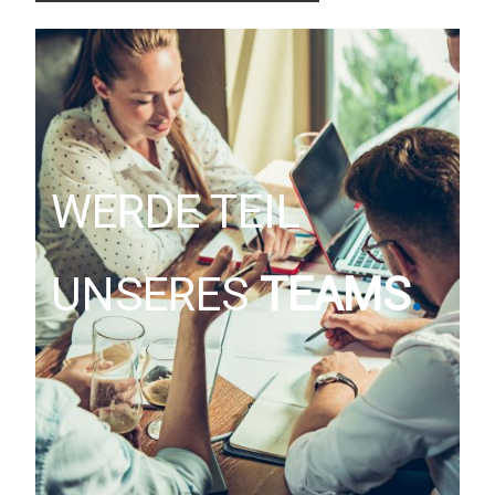
WERDE TEIL
UNSERES
TEAMS
.