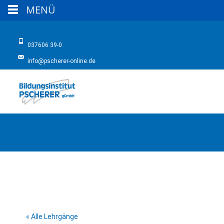
MENÜ
037606 39-0
info@pscherer-online.de
« Alle Lehrgänge