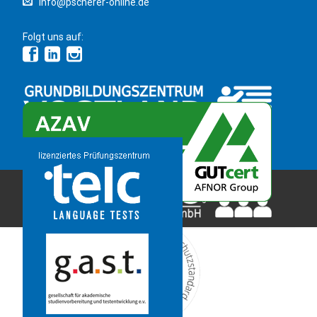
info@pscherer-online.de
Folgt uns auf:
Copyright 2026 © Bildungsinstitut PSCHERER gGmbH