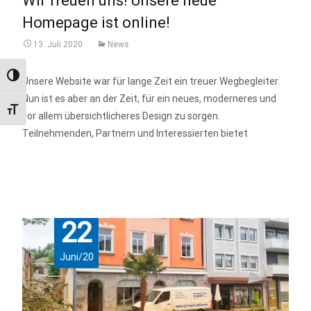
Wir freuen uns! Unsere neue
Homepage ist online!
13. Juli 2020
News
Umschalten auf hohe Kontraste
Unsere Website war für lange Zeit ein treuer Wegbegleiter.
Nun ist es aber an der Zeit, für ein neues, moderneres und
Schrift vergrößern
vor allem übersichtlicheres Design zu sorgen.
Teilnehmenden, Partnern und Interessierten bietet
mehr anzeigen…
22
Juni/20